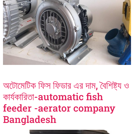
অটোমেটিক ফিস ফিডার এর দাম, বৈশিষ্ট্য ও
কার্যকারিতা-automatic fish
feeder -aerator company
Bangladesh